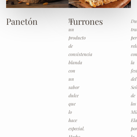
Panetón
Turrones
Es
Du
un
tra
producto
pe
de
re
consistencia
co
blanda
la
con
fes
un
del
sabor
Se
dulce
de
que
los
lo
Mil
hace
El
especial.
po
Hecho
la