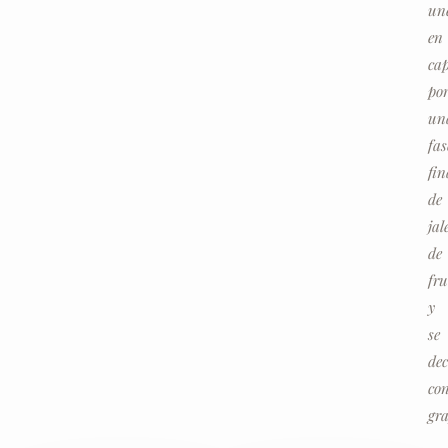
un
en
ca
po
un
fas
fin
de
jal
de
fru
y
se
de
co
gra