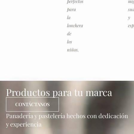
perfectos
mi
para
su
la
y
lonchera
esp
de
los
niños.
Productos para tu marca
CONTÁCTANOS
Panadería y pastelería hechos con dedicación
y experiencia