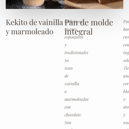
Pan de molde
Kekito de vainilla
Deliciosos,
Pa
integral
y marmoleado
suaves,
ho
esponjosos
en
y
co
tradicionales
ing
ya
sel
sean
Ti
de
un
vainilla
cor
o
bl
marmoleados
y
con
do
chocolate.
y
Son
un