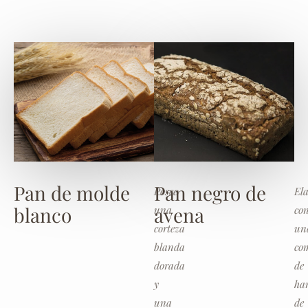
Pan de molde
Pan negro de
Posee
El
blanco
avena
una
co
corteza
un
blanda
co
dorada
de
y
ha
una
de