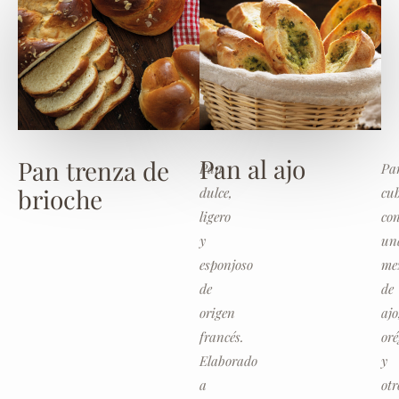
Pan al ajo
Pan trenza de
Pan
Pa
brioche
dulce,
cub
ligero
co
y
un
esponjoso
me
de
de
origen
ajo
francés.
or
Elaborado
y
a
otr