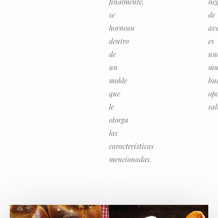
finalmente,
ne
se
de
hornean
av
dentro
es
de
un
un
mu
molde
bu
que
op
le
sal
otorga
las
características
mencionadas.