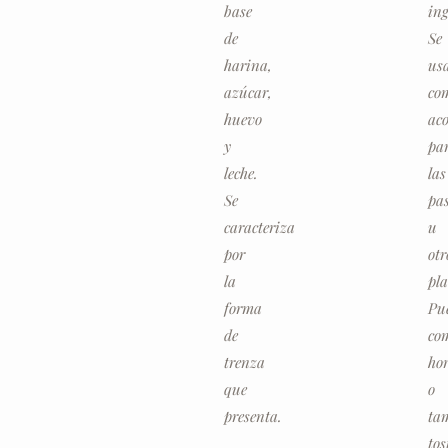
base
ing
de
Se
harina,
us
azúcar,
co
huevo
ac
y
pa
leche.
las
Se
pa
caracteriza
u
por
otr
la
pla
forma
Pu
de
co
trenza
ho
que
o
presenta.
ta
tos