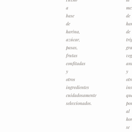
a
me
base
de
de
ha
harina,
de
azúcar,
tri
pasas,
gr
frutas
veg
confitadas
an
y
y
otros
otr
ingredientes
in
cuidadosamente
qu
seleccionados.
po
al
ho
se