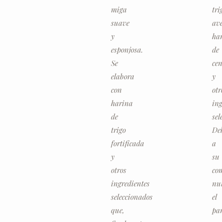
miga
tri
suave
av
y
ha
esponjosa.
de
Se
ce
elabora
y
con
otr
harina
ing
de
sel
trigo
De
fortificada
a
y
su
otros
co
ingredientes
nut
seleccionados
el
que,
pa